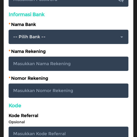
Informasi Bank
*
Nama Bank
*
Nama Rekening
*
Nomor Rekening
Kode
Kode Referral
Opsional