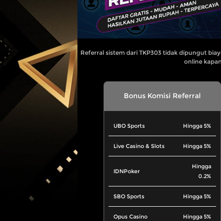
Referral sistem dari TKP303 tidak dipungut bi
online kapa
Bonus Komisi Referral
UBO Sports
Hingga 5%
Live Casino & Slots
Hingga 5%
Hingga
IDNPoker
0.2%
SBO Sports
Hingga 5%
Opus Casino
Hingga 5%