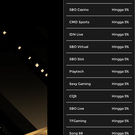
SBO Casino
Hingga 5%
CMD Sports
Hingga 5%
IDN Live
Hingga 5%
SBO Virtual
Hingga 5%
SBO Slot
Hingga 5%
Playtech
Hingga 5%
Sexy Gaming
Hingga 5%
CQ9
Hingga 5%
SBO Live
Hingga 5%
TFGaming
Hingga 5%
Song 88
Hingga 5%